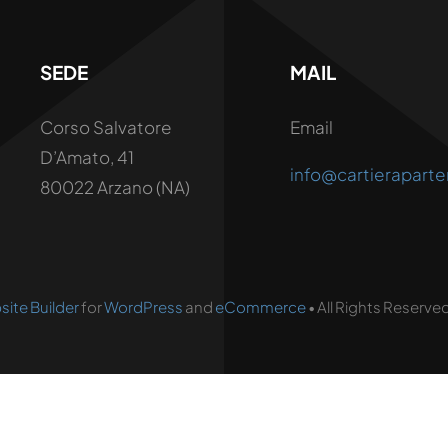
SEDE
MAIL
Corso Salvatore
Email
D’Amato, 41
info@cartieraparte
80022 Arzano (NA)
ite Builder
for
WordPress
and
eCommerce
• All Rights Reserv