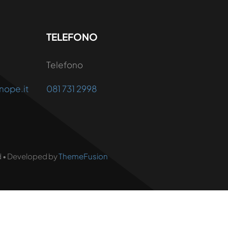
TELEFONO
Telefono
nope.it
081 731 2998
ed • Developed by
ThemeFusion