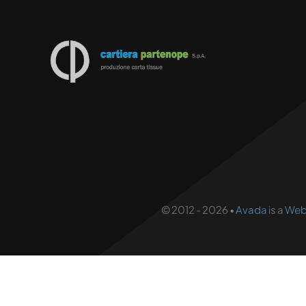
© 2012 - 2026 •
Avada
is a
Webs