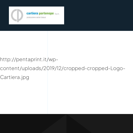
Salta
al
contenuto
http://pentaprint.it/wp-
content/uploads/2019/12/cropped-cropped-Logo-
Cartiera.jpg